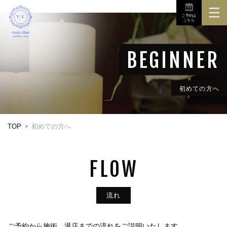
ご予約は
こちら
TOP
3Dボディスキャナ
メニュー
初めての方へ
初めての方へ
TOP
初めての方へ
店舗
お問い合せ
FLOW
ご予約から施術、退店までの流れをご説明いたします。