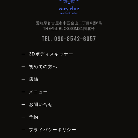
愛知県名古屋市中区金山二丁目6番6号
THE金山BLOSSOMS1階北号
TEL. 090-8542-6057
3Dボディスキャナー
初めての方へ
店舗
メニュー
vary clue
お問い合せ
予約
プライバシーポリシー
愛知県名古屋市中区金山二丁目6番6号
THE金山BLOSSOMS1階北号