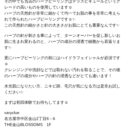
その中でも当店のハーブピーリングはテラスピキュールというグ
レードの高いものを使用しています☺
ハーブの天然針が非常に細かくて均一でお肌の事を非常に考えら
れて作られたハーブピーリングです☺✨
この天然針の細かさと針の大きさがお肌にとても重要なんです✨
ハーブの針が刺さる事によって、ターンオーバーを促し新しいお
肌に生まれ変わるのと、ハーブの成分の浸透で細胞から若返りま
す✨
更にハーブピーリングの前にはハイドラフェイシャルが必須です
☺
クレンジングや洗顔などでは取れない汚れを取ることで、その後
のハーブの成分やハーブの針の浸透などがとても違います！
水光肌になりたい方、ニキビ跡、毛穴が気になる方は是非お試し
ください✨
まずは初回体験でお待ちしてます☺
varyclue
名古屋市中区金山2丁目6－6
THE金山BLOSSOMS 1F