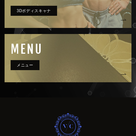
MENU
very clue