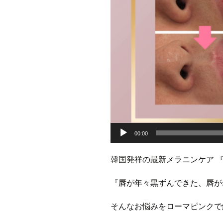
00:00
韓国発祥の最新メラニンケア 
『唇が年々黒ずんできた、唇が
そんなお悩みをローマピンクで解