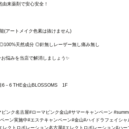
天然由来薬剤で安心安全！
能(アートメイク色素は抜けません)
 ◎100%天然成分 ◎針無しレーザー無し痛み無し
ひお悩みを当店で解消しましょう✨
目6－6 THE金山BLOSSOMS 1F
マピンク名古屋
#ローマピンク金山
#サマーキャンペーン
#summ
ンペーン実施中
#エステキャンペーン
#金山
#ハイドラフェイシャ
エレクトロポレーション名古屋
#エレクトロポレーション
#ハー