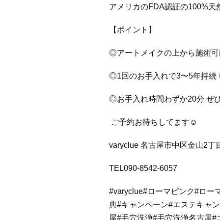
アメリカのFDA認証の100%
【ポイント】
◎アートメイクの上から施術可
◎1回のお手入れで3〜5年持続
◎お手入れ時間わずか20分 ぜ
ご予約お待ちしてます☺
varyclue 名古屋市中区金山2丁
TEL090-8542‐6057
#varyclue
#ローマピンク
#ロー
典
#キャンペーン
#エステキャ
屋
#毛穴洗浄
#毛穴洗浄名古屋
#