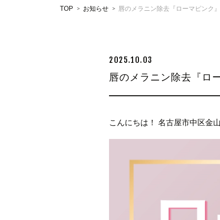
TOP
お知らせ
唇のメラニン除去『ローマピンク』
2025.10.03
唇のメラニン除去『ロ
こんにちは！ 名古屋市中区金山に
動
画
プ
レ
ー
ヤ