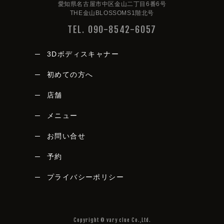
愛知県名古屋市中区金山二丁目6番6号
THE金山BLOSSOMS1階北号
TEL. 090-8542-6057
3Dボディスキャナー
初めての方へ
店舗
メニュー
vary clue
お問い合せ
予約
プライバシーポリシー
愛知県名古屋市中区金山二丁目6番6号
THE金山BLOSSOMS1階北号
TEL. 090-8542-6057
Copyright © vary clue Co.,Ltd.