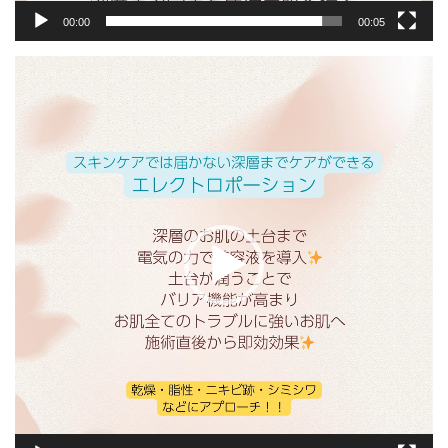
00:00
00:05
動
画
プ
レ
ー
ヤ
ー