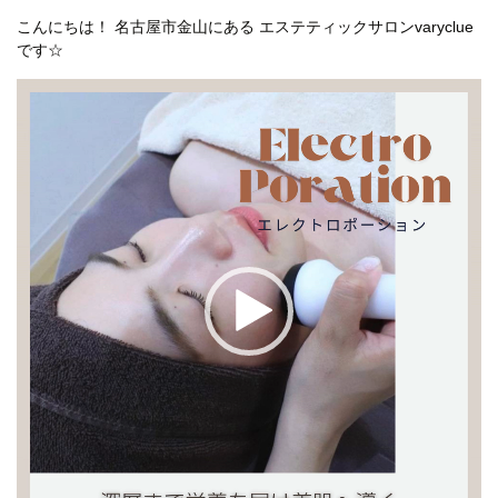
こんにちは！ 名古屋市金山にある エステティックサロンvaryclue
です☆
動
画
プ
レ
ー
ヤ
ー