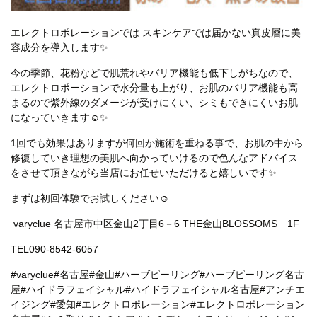
エレクトロポレーションでは スキンケアでは届かない真皮層に美
容成分を導入します✨
今の季節、花粉などで肌荒れやバリア機能も低下しがちなので、
エレクトロポーションで水分量も上がり、お肌のバリア機能も高
まるので紫外線のダメージが受けにくい、シミもできにくいお肌
になっていきます☺✨
1回でも効果はありますが何回か施術を重ねる事で、お肌の中から
修復していき理想の美肌へ向かっていけるので色んなアドバイス
をさせて頂きながら当店にお任せいただけると嬉しいです✨
まずは初回体験でお試しください☺
varyclue 名古屋市中区金山2丁目6－6 THE金山BLOSSOMS 1F
TEL090-8542‐6057
#varyclue
#名古屋
#金山
#ハーブピーリング
#ハーブピーリング名古
屋
#ハイドラフェイシャル
#ハイドラフェイシャル名古屋
#アンチエ
イジング
#愛知
#エレクトロポレーション
#エレクトロポレーション