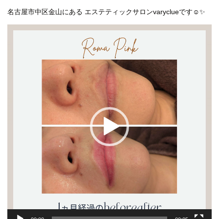
名古屋市中区金山にある エステティックサロンvaryclueです☺✨
動
画
プ
レ
ー
ヤ
ー