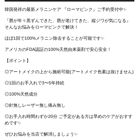
韓国発祥の最新メラニンケア 『ローマピンク』ご予約受付中✨
『唇が年々黒ずんできた、唇が老けてきた、縦ジワが気になる』
そんなお悩みをローマピンクで解決！
ほぼ1回で100%メラニン除去することが可能です✨
アメリカのFDA認証の100%天然由来薬剤で安心安全！
【ポイント】
◎アートメイクの上から施術可能(アートメイク色素は抜けません)
◎1回のお手入れで3〜5年持続
◎100%天然成分
◎針無しレーザー無し痛み無し
◎お手入れ時間わずか20分 ご予定がある方は早めのケアがおすす
めです✨
ぜひお悩みを当店で解消しましょう✨