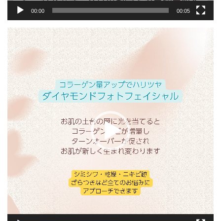
00:00
00:05
動
画
プ
レ
ー
ヤ
ー