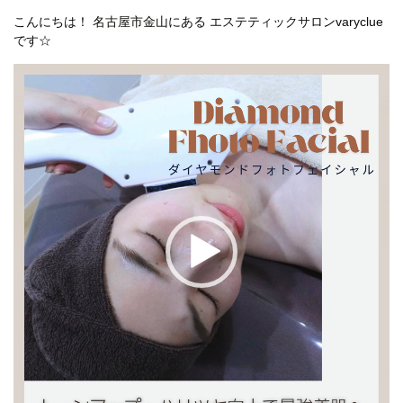
こんにちは！ 名古屋市金山にある エステティックサロンvaryclue
です☆
動
画
プ
レ
ー
ヤ
ー