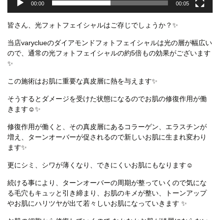
00:00
00:05
皆さん、光フォトフェイシャルはご存じでしょうか？✨
当店varyclueのダイアモンドフォトフェイシャルは光の層が幅広い
ので、通常の光フォトフェイシャルの約5倍もの効果がございます
✨
この施術はお肌に重要な真皮層に熱を与えます✨
そうするとダメージを受けた状態になるのでお肌の修復作用が働
きます☺✨
修復作用が働くと、その真皮層にあるコラーゲン、エラスチンが
増え、ターンオーバーが促されるので新しいお肌に生まれ変わり
ます✨
更にシミ、シワが薄くなり、できにくいお肌にもなります☺
続ける事により、ターンオーバーの周期が整っていくので気にな
る毛穴もキュッと引き締まり、お肌のキメが整い、トーンアップ
やお肌にハリツヤが出て若々しいお肌になっていきます ✨