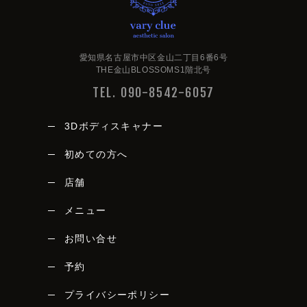
愛知県名古屋市中区金山二丁目6番6号
THE金山BLOSSOMS1階北号
TEL. 090-8542-6057
3Dボディスキャナー
初めての方へ
店舗
メニュー
vary clue
お問い合せ
予約
プライバシーポリシー
愛知県名古屋市中区金山二丁目6番6号