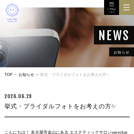
ご予約は
こちら
TOP
3Dボディスキャナ
メニュー
お知らせ
初めての方へ
TOP
お知らせ
挙式・ブライダルフォトをお考えの方✨
店舗
お問い合せ
2026.06.29
挙式・ブライダルフォトをお考えの方✨
こんにちは！ 名古屋市金山にある エステティックサロンvaryclue