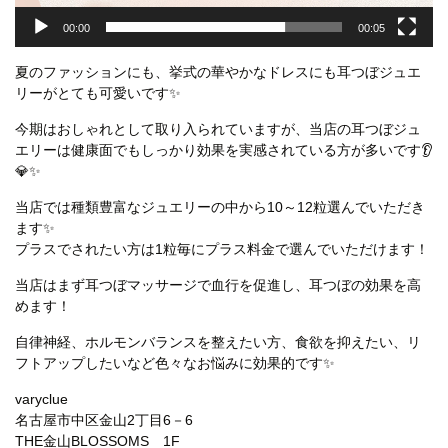
00:00
00:05
夏のファッションにも、挙式の華やかなドレスにも耳つぼジュエ
リーがとても可愛いです✨
今期はおしゃれとして取り入られていますが、当店の耳つぼジュ
エリーは健康面でもしっかり効果を実感されている方が多いです👂
💎✨
当店では種類豊富なジュエリーの中から10～12粒選んでいただき
ます✨
プラスでされたい方は1粒毎にプラス料金で選んでいただけます！
当店はまず耳つぼマッサージで血行を促進し、耳つぼの効果を高
めます！
自律神経、ホルモンバランスを整えたい方、食欲を抑えたい、リ
フトアップしたいなど色々なお悩みに効果的です✨
varyclue
名古屋市中区金山2丁目6－6
THE金山BLOSSOMS 1F