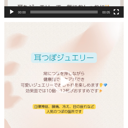
00:00
00:05
動
画
プ
レ
ー
ヤ
ー