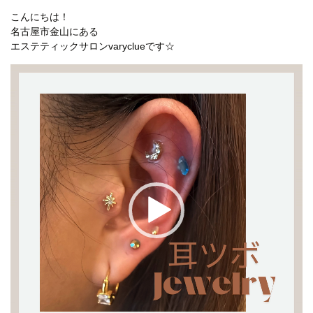
こんにちは！
名古屋市金山にある
エステティックサロンvaryclueです☆
動
画
プ
レ
ー
ヤ
ー