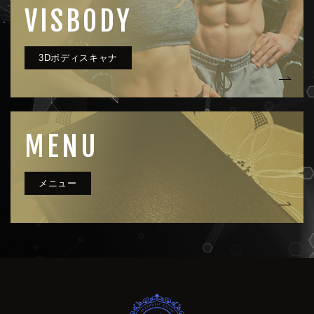
VISBODY
MENU
very clue