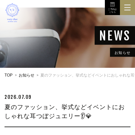
ご予約は
こちら
TOP
3Dボディスキャナ
メニュー
お知らせ
初めての方へ
TOP
お知らせ
夏のファッション、挙式などイベントにおしゃれな耳つ
店舗
お問い合せ
2026.07.09
夏のファッション、挙式などイベントにお
しゃれな耳つぼジュエリー👂💎