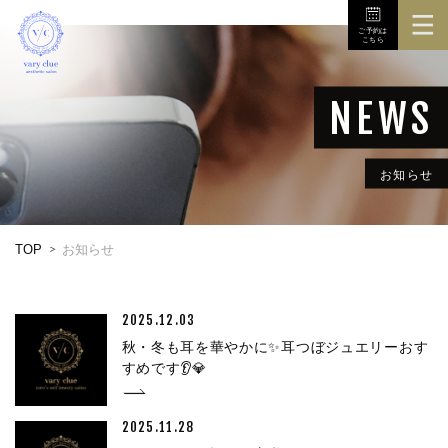
ご予約は
こちら
TOP
3Dボディスキャナ
メニュー
お知らせ
初めての方へ
TOP
お知らせ
店舗
お問い合せ
2025.12.03
秋・冬も耳を華やかに✨耳つぼジュエリーおす
すめです👂💎
2025.11.28