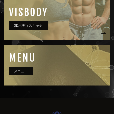
VISBODY
MENU
very clue