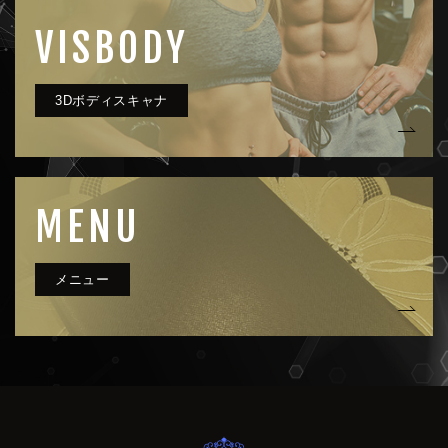
VISBODY
MENU
very clue