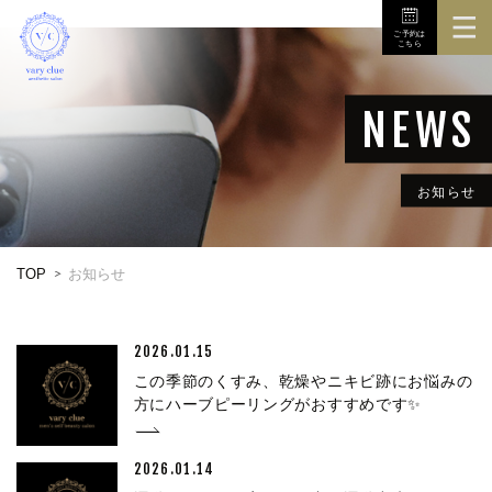
ご予約は
こちら
TOP
3Dボディスキャナ
メニュー
お知らせ
初めての方へ
TOP
お知らせ
店舗
お問い合せ
2026.01.15
この季節のくすみ、乾燥やニキビ跡にお悩みの
方にハーブピーリングがおすすめです✨
2026.01.14