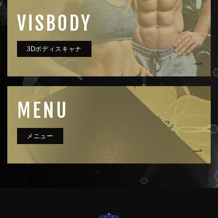
VISBODY
MENU
very clue